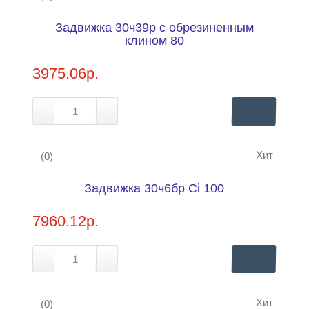
Задвижка 30ч39р с обрезиненным
Купить в 1 клик
Нашли дешевле?
клином 80
3975.06р.
Хит
(0)
Купить в 1 клик
Задвижка 30ч6бр Ci 100
Нашли дешевле?
7960.12р.
Хит
(0)