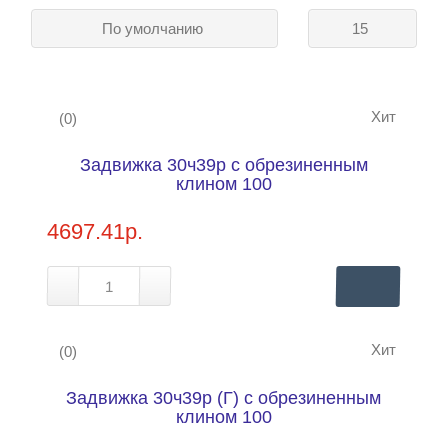
По умолчанию
15
Режим
работы
Хит
(0)
Контакты
Задвижка 30ч39р с обрезиненным
Купить в 1 клик
Нашли дешевле?
клином 100
4697.41р.
Хит
(0)
Задвижка 30ч39р (Г) с обрезиненным
Купить в 1 клик
Нашли дешевле?
клином 100