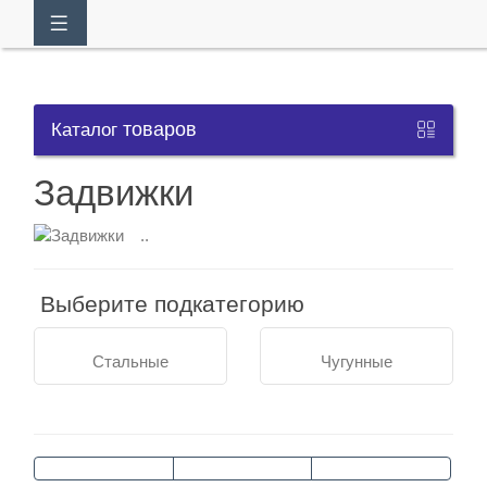
товаров
Каталог
Кабинет
Задвижки
Обратный
..
звонок
Выберите подкатегорию
+7
Стальные
Чугунные
(391)
278-
29-
99