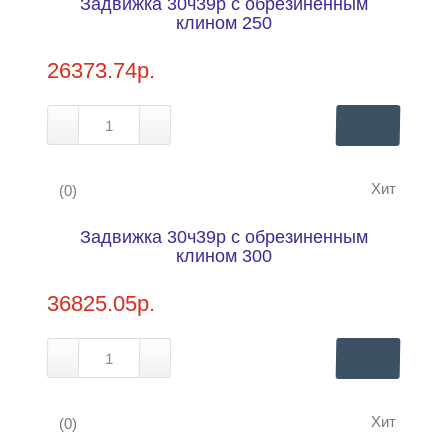
Задвижка 30ч39р с обрезиненным
Купить в 1 клик
Нашли дешевле?
клином 250
26373.74р.
Хит
(0)
Задвижка 30ч39р с обрезиненным
Купить в 1 клик
Нашли дешевле?
клином 300
36825.05р.
Хит
(0)