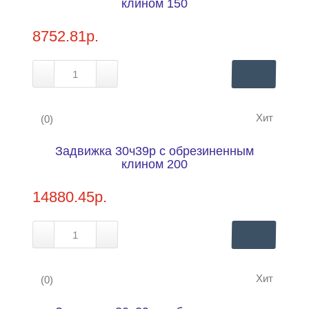
клином 150
8752.81р.
Хит
(0)
Задвижка 30ч39р с обрезиненным
Купить в 1 клик
Нашли дешевле?
клином 200
14880.45р.
Хит
(0)